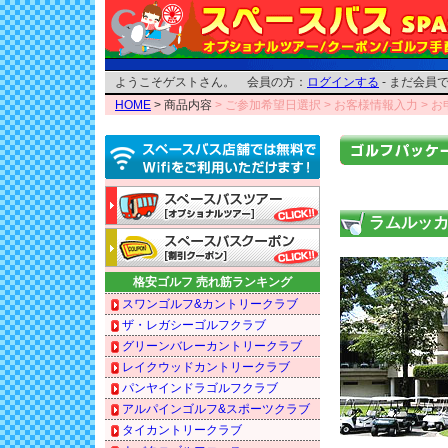
ようこそゲストさん。 会員の方：
ログインする
- まだ会員
HOME
> 商品内容
> ご参加希望日選択
> お客様情報入力
> 
ラムルッカ
格安ゴルフ 売れ筋ランキング
スワンゴルフ&カントリークラブ
ザ・レガシーゴルフクラブ
グリーンバレーカントリークラブ
レイクウッドカントリークラブ
パンヤインドラゴルフクラブ
アルパインゴルフ&スポーツクラブ
タイカントリークラブ