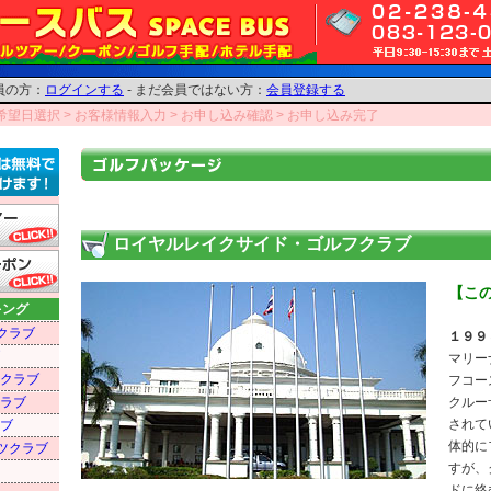
員の方：
ログインする
- まだ会員ではない方：
会員登録する
加希望日選択
> お客様情報入力
> お申し込み確認
> お申し込み完了
ロイヤルレイクサイド・ゴルフクラブ
【こ
キング
クラブ
１９９
マリー
クラブ
フコー
ラブ
クルー
されて
ブ
体的に
ツクラブ
すが、
ドに絡