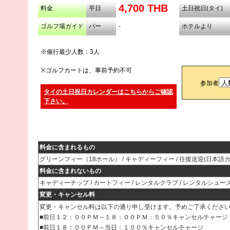
4,700 THB
料金
平日
土日祝日(タイ)
ゴルフ場ガイド
パー
-
ホテルより
※催行最少人数：3人
※ゴルフカートは、事前予約不可
参加者
タイの土日祝日カレンダーはこちらからご確認
下さい。
料金に含まれるもの
グリーンフィー（18ホール） / キャディーフィー / 往復送迎(日本語
料金に含まれないもの
キャディーチップ / カートフィー / レンタルクラブ / レンタルシューズ
変更・キャンセル料
変更・キャンセル料は以下の通り申し受けます。予めご了承くださ
■前日１２：００ＰＭ～１８：００ＰＭ：５０％キャンセルチャージ
■前日１８：００ＰＭ～当日：１００％キャンセルチャージ