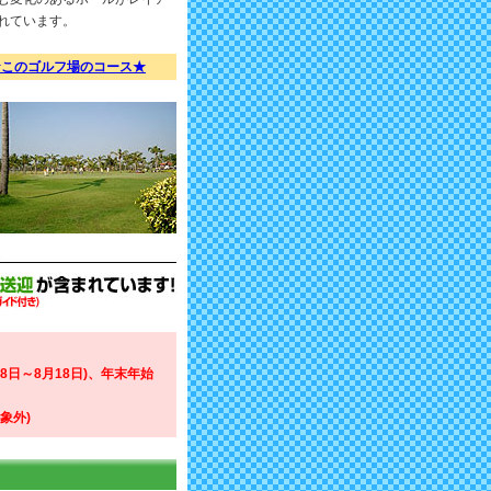
れています。
★このゴルフ場のコース★
8日～8月18日)、年末年始
象外)